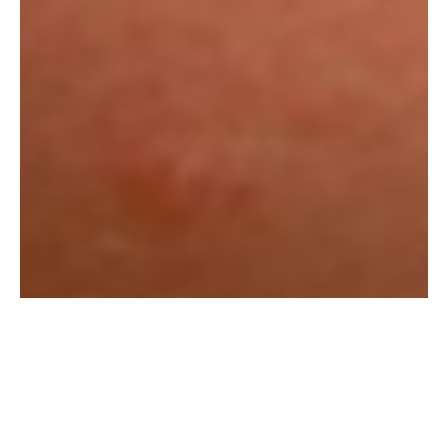
Права на контент сайта “© 2024 RCI Kyrgyzstan”
Данный сайт был создан при софинансировании
Европейского Союза.
Его содержание является ответственностью РЦИ и не может
считаться мнением Европейского Союза.
This website has been developed with the co-financing of the
European Union.
The contents of it are the sole responsibility of the RCI and
can in no way be taken to reflect the views of the European
Union.
Источники информации: