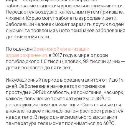
заболевание с высоким уровнем восприимчивости.
Передается воздушно-капельным путем при кашле,
чихании. Корью могут заболеть взрослые и дети.
Заболевший человек может заразить других людей
с момента появления у него признаков заболевания
до появления сыпи.
По оценкам
Всемирной организации
здравоохранения
, в 2017 году в мире от кори
погибло около 110 тысяч человек, 92 тысячи из них —
дети в возрасте до пяти лет.
Инкубационный период в среднем длится от 7 до 14
дней. Заболевание начинается с признаков
простуды и ОРВИ: слабость, недомогание, насморк,
0
кашель, повышение температуры выше 38
С с
последующим появлением сыпи. Сыпь появляется
вначале на шее и на лице, затем распространяется
на все тело. В период максимального высыпания
0
температура тела может подниматься до 40
С.