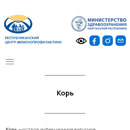
Ру
Корь
Корь
—
острое инфекционное вирусное